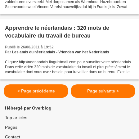
zuiderburen oversteekt. Met dorpsnamen als Wormhout, Hazebrouck en
Steenvoorde weet Vincent Verelst nauwelijks dat hij in Frankrijk is. Zowat
overal wappert de Vlaamse Leeuw. Hèt...
Apprendre le néerlandais : 320 mots de
vocabulaire du travail de bureau
Publié le 26/08/2011 à 19:52
Par
Les amis du néerlandais - Vrienden van het Nederlands
Cliquez http://neerlandais.linguistmail.com pour survolter votre néerlandais.
Dans cette vidéo 320 mots de vocabulaire du travail et plus précisément le
vocabulaire dont vous avez besoin pour travailler dans un bureau. Excellent
vocabulaire dans l'ensemble...
< Page précédente
Page suivante >
Hébergé par Overblog
Top articles
Pages
Contact